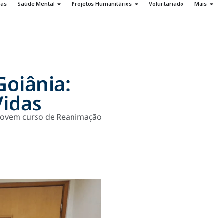
ças
Saúde Mental
Projetos Humanitários
Voluntariado
Mais
oiânia:
Vidas
romovem curso de Reanimação