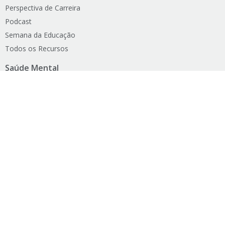
Perspectiva de Carreira
Podcast
Semana da Educação
Todos os Recursos
Saúde Mental
Encontrar Força no Senhor
Fortalecer a Família
Fortalecer o Casamento
Lista de Psicólogos e Psiquiatras
Lives Sobre Saúde Emocional
Recuperação de Dependência
Seja um Missionário
Projetos Humanitários
Mãos Que Ajudam
Notícias
Projetos Humanitários na Mídia
Serviços Humanitários