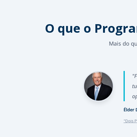
O que o Progra
Mais do qu
"
t
o
Élder 
"Dois 