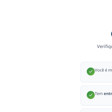
Verifiq
Você é m
Tem
entr