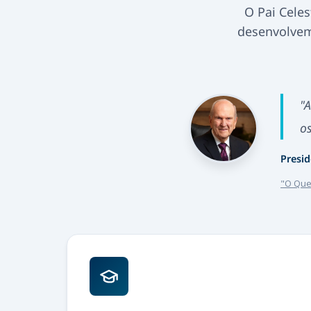
O Pai Cele
desenvolvem
"
os
Presid
"O Que