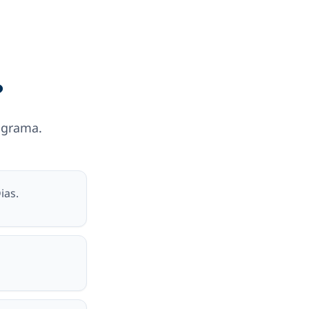
?
rograma.
ias.