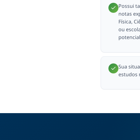
Possui t
notas ex
Física, C
ou escol
potencial
Sua situa
estudos