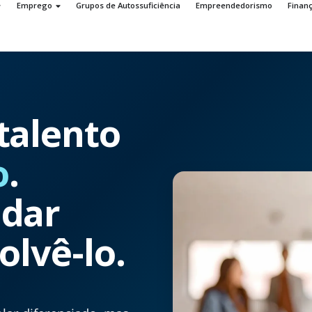
Emprego
Grupos de Autossuficiência
Empreendedorismo
Finan
talento
o
.
dar
olvê-lo.