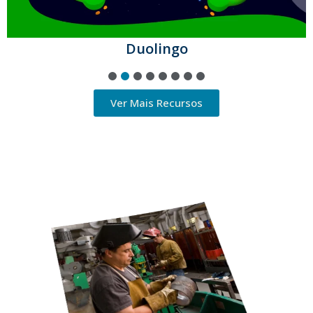
Duolingo
1
2
3
4
5
6
7
8
Ver Mais Recursos