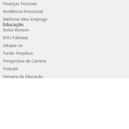
Finanças Pessoais
Resiliência Emocional
Melhorar Meu Emprego
Educação
Bolsa Benson
BYU Pathway
Eduque-se
Fundo Perpétuo
Perspectiva de Carreira
Podcast
Semana da Educação
Todos os Recursos
Saúde Mental
Encontrar Força no Senhor
Fortalecer a Família
Fortalecer o Casamento
Lista de Psicólogos e Psiquiatras