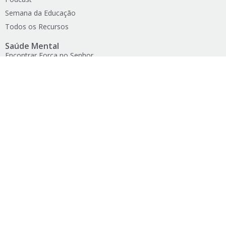
Semana da Educação
Todos os Recursos
Saúde Mental
Encontrar Força no Senhor
Fortalecer a Família
Fortalecer o Casamento
Lista de Psicólogos e Psiquiatras
Lives Sobre Saúde Emocional
Recuperação de Dependência
Seja um Missionário
Projetos Humanitários
Mãos Que Ajudam
Notícias
Projetos Humanitários na Mídia
Serviços Humanitários
Ajuda
Conseguir Emprego