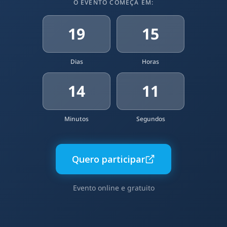
O EVENTO COMEÇA EM:
19
15
Dias
Horas
14
10
Minutos
Segundos
Quero participar
Evento online e gratuito