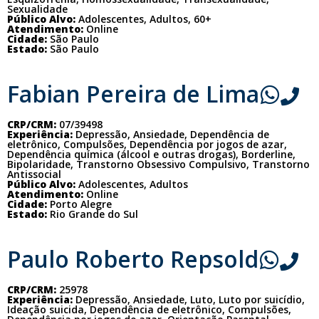
Sexualidade
Público Alvo:
Adolescentes, Adultos, 60+
Atendimento:
Online
Cidade:
São Paulo
Estado:
São Paulo
Fabian Pereira de Lima
CRP/CRM:
07/39498
Experiência:
Depressão, Ansiedade, Dependência de
eletrônico, Compulsões, Dependência por jogos de azar,
Dependência química (álcool e outras drogas), Borderline,
Bipolaridade, Transtorno Obsessivo Compulsivo, Transtorno
Antissocial
Público Alvo:
Adolescentes, Adultos
Atendimento:
Online
Cidade:
Porto Alegre
Estado:
Rio Grande do Sul
Paulo Roberto Repsold
CRP/CRM:
25978
Experiência:
Depressão, Ansiedade, Luto, Luto por suicídio,
Ideação suicida, Dependência de eletrônico, Compulsões,