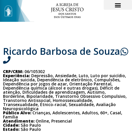
Ricardo Barbosa de Souza
CRP/CRM:
06/105302
Experiência:
Depressão, Ansiedade, Luto, Luto por suicídio,
Ideação suicida, Dependência de eletrônico, Compulsões,
Dependência por jogos de azar, Orientação Parental,
Dependência química (álcool e outras drogas), Déficit de
atenção, Dificuldades de aprendizagem, Autismo,
Borderline, Bipolaridade, Transtorno Obsessivo Compulsivo,
Transtorno Antissocial, Homossexualidade,
Transexualidade, Étnico-racial, Sexualidade, Avaliação
Neuropsicológica
Público Alvo:
Crianças, Adolescentes, Adultos, 60+, Casal,
Familia
Atendimento:
Online, Presencial
Cidade:
São Paulo
Estado:
São Paulo