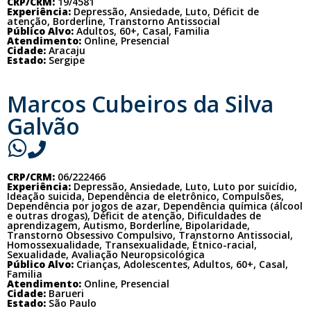
CRP/CRM:
19/4581
Experiência:
Depressão, Ansiedade, Luto, Déficit de
atenção, Borderline, Transtorno Antissocial
Público Alvo:
Adultos, 60+, Casal, Familia
Atendimento:
Online, Presencial
Cidade:
Aracaju
Estado:
Sergipe
Marcos Cubeiros da Silva
Galvão
CRP/CRM:
06/222466
Experiência:
Depressão, Ansiedade, Luto, Luto por suicídio,
Ideação suicida, Dependência de eletrônico, Compulsões,
Dependência por jogos de azar, Dependência química (álcool
e outras drogas), Déficit de atenção, Dificuldades de
aprendizagem, Autismo, Borderline, Bipolaridade,
Transtorno Obsessivo Compulsivo, Transtorno Antissocial,
Homossexualidade, Transexualidade, Étnico-racial,
Sexualidade, Avaliação Neuropsicológica
Público Alvo:
Crianças, Adolescentes, Adultos, 60+, Casal,
Familia
Atendimento:
Online, Presencial
Cidade:
Barueri
Estado:
São Paulo