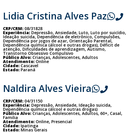
Lidia Cristina Alves Paz
CRP/CRM:
08/31828
Experiência:
Depressão, Ansiedade, Luto, Luto por suicídio,
Ideação suicida, Dependência de eletrônico, Compulsões,
Dependência por jogos de azar, Orientação Parental,
Dependência química (álcool e outras drogas), Déficit de
atenção, Dificuldades de aprendizagem, Autismo,
Transtorno Obsessivo Compulsivo
Público Alvo:
Crianças, Adolescentes, Adultos
Atendimento:
Online
Cidade:
Cascavel
Estado:
Paraná
Naldira Alves Vieira
CRP/CRM:
04/31150
Experiência:
Depressão, Ansiedade, Ideação suicida,
Dependência química (álcool e outras drogas)
Público Alvo:
Crianças, Adolescentes, Adultos, 60+, Casal,
Familia
Atendimento:
Online, Presencial
Cidade:
Ipatinga
Estado:
Minas Gerais