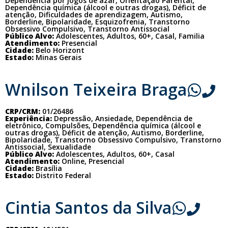
Dependência por jogos de azar, Orientação Parental,
Dependência química (álcool e outras drogas), Déficit de
atenção, Dificuldades de aprendizagem, Autismo,
Borderline, Bipolaridade, Esquizofrenia, Transtorno
Obsessivo Compulsivo, Transtorno Antissocial
Público Alvo:
Adolescentes, Adultos, 60+, Casal, Familia
Atendimento:
Presencial
Cidade:
Belo Horizont
Estado:
Minas Gerais
Wnilson Teixeira Braga
CRP/CRM:
01/26486
Experiência:
Depressão, Ansiedade, Dependência de
eletrônico, Compulsões, Dependência química (álcool e
outras drogas), Déficit de atenção, Autismo, Borderline,
Bipolaridade, Transtorno Obsessivo Compulsivo, Transtorno
Antissocial, Sexualidade
Público Alvo:
Adolescentes, Adultos, 60+, Casal
Atendimento:
Online, Presencial
Cidade:
Brasília
Estado:
Distrito Federal
Cintia Santos da Silva