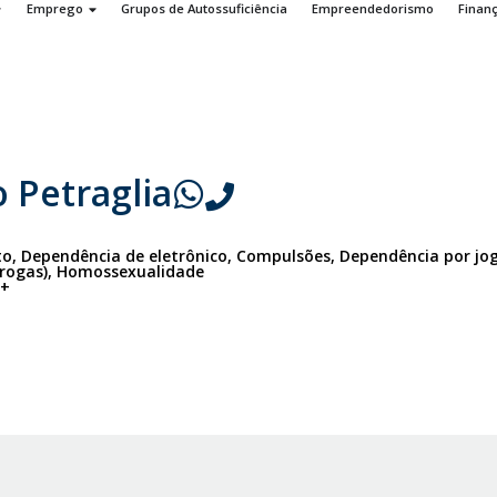
Emprego
Grupos de Autossuficiência
Empreendedorismo
Finan
 Petraglia
to, Dependência de eletrônico, Compulsões, Dependência por jog
drogas), Homossexualidade
0+