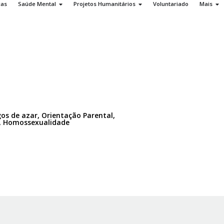
ças
Saúde Mental
Projetos Humanitários
Voluntariado
Mais
os de azar, Orientação Parental,
vo, Homossexualidade