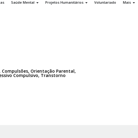
ças
Saúde Mental
Projetos Humanitários
Voluntariado
Mais
o, Compulsões, Orientação Parental,
sessivo Compulsivo, Transtorno