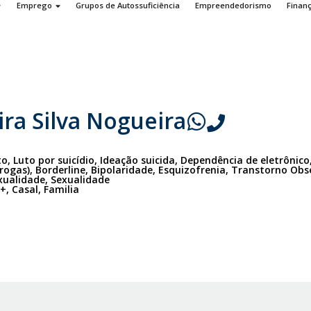
Emprego
Grupos de Autossuficiência
Empreendedorismo
Finan
ira Silva Nogueira
o, Luto por suicídio, Ideação suicida, Dependência de eletrônic
rogas), Borderline, Bipolaridade, Esquizofrenia, Transtorno Ob
xualidade, Sexualidade
+, Casal, Familia