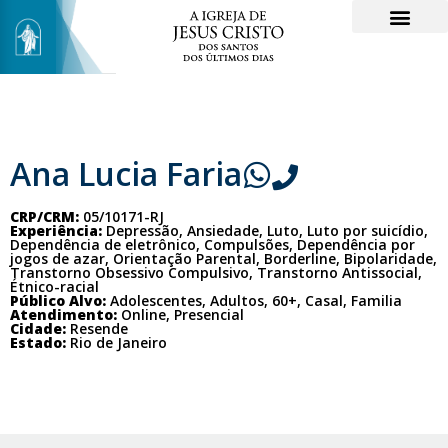
Ana Lucia Faria
CRP/CRM:
05/10171-RJ
Experiência:
Depressão, Ansiedade, Luto, Luto por suicídio,
Dependência de eletrônico, Compulsões, Dependência por
jogos de azar, Orientação Parental, Borderline, Bipolaridade,
Transtorno Obsessivo Compulsivo, Transtorno Antissocial,
Étnico-racial
Público Alvo:
Adolescentes, Adultos, 60+, Casal, Familia
Atendimento:
Online, Presencial
Cidade:
Resende
Estado:
Rio de Janeiro