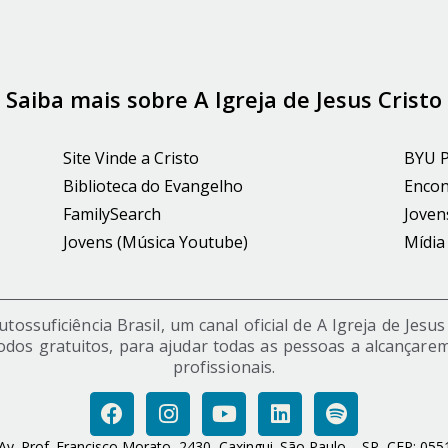
Saiba mais sobre A Igreja de Jesus Cristo
Site Vinde a Cristo
BYU 
Biblioteca do Evangelho
Encon
FamilySearch
Joven
Jovens (Música Youtube)
Mídia
ossuficiência Brasil, um canal oficial de A Igreja de Jesu
odos gratuitos, para ajudar todas as pessoas a alcançarem
profissionais.
Av. Prof. Francisco Morato, 2430, Caxingui. São Paulo – SP, CEP: 05