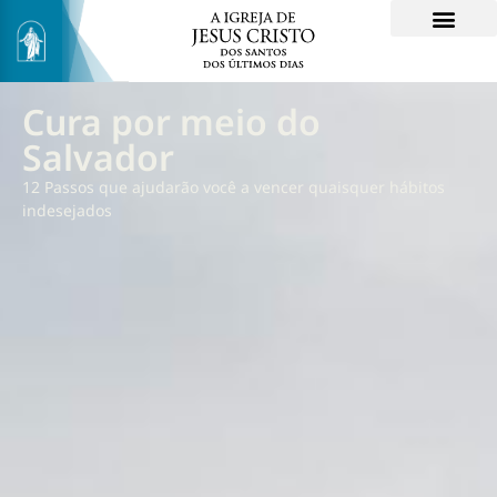
Cura por meio do
Salvador
12 Passos que ajudarão você a vencer quaisquer hábitos
indesejados