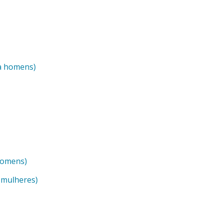
a homens)
homens)
 mulheres)